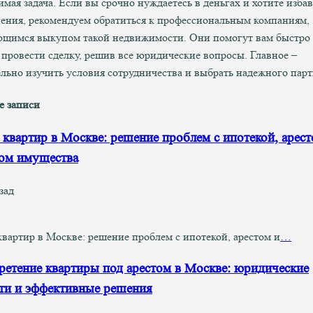
мая задача. Если вы срочно нуждаетесь в деньгах и хотите избав
ения, рекомендуем обратиться к профессиональным компаниям,
щимся выкупом такой недвижимости. Они помогут вам быстро
 провести сделку, решив все юридические вопросы. Главное –
льно изучить условия сотрудничества и выбрать надежного парт
е записи
квартир в Москве: решение проблем с ипотекой, арест
ом имущества
зад
вартир в Москве: решение проблем с ипотекой, арестом и
…
етение квартиры под арестом в Москве: юридические
ти и эффективные решения