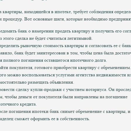
 квартиры, находящейся в ипотеке, требует соблюдения опреде
и процедур. Вот основные шаги, которые необходимо предприня
едомить банк о намерении продать квартиру и получить его согл
з этого сделка не будет считаться легитимной.
ределить рыночную стоимость квартиры и согласовать ее с банк
авило, банк будет заинтересован в том, чтобы цена была достат
я полного погашения оставшегося ипотечного долга.
йти покупателя, готового приобрести квартиру с обременением
ого можно воспользоваться услугами агентства недвижимости и
мостоятельно размещать объявления.
овести сделку купли-продажи с участием нотариуса. Он прослед
м, чтобы деньги от покупателя были направлены на погашение
отечного кредита.
сле погашения ипотеки банк снимет обременение с квартиры, 
аделец сможет оформить ее в собственность.