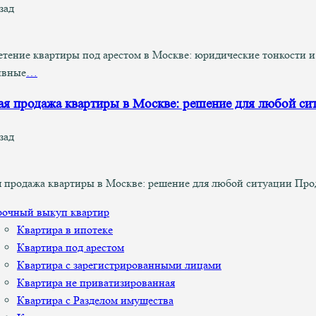
зад
тение квартиры под арестом в Москве: юридические тонкости и
ивные
…
я продажа квартиры в Москве: решение для любой си
зад
 продажа квартиры в Москве: решение для любой ситуации Про
рочный выкуп квартир
Квартира в ипотеке
Квартира под арестом
Квартира с зарегистрированными лицами
Квартира не приватизированная
Квартира с Разделом имущества