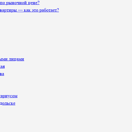
 по рыночной цене?
артиры — как это работает?
ными лицами
ная
ва
тариусом
дольске