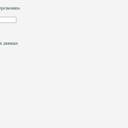
перезвоним
ых данных