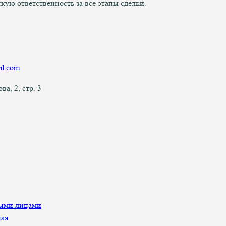
ую ответственность за все этапы сделки.
l.com
а, 2, стр. 3
ными лицами
ная