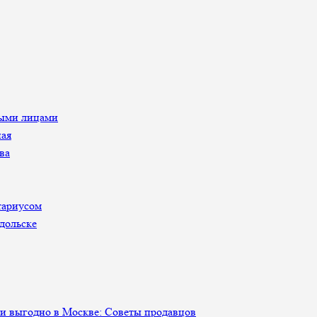
ными лицами
ная
ва
тариусом
дольске
 и выгодно в Москве: Советы продавцов