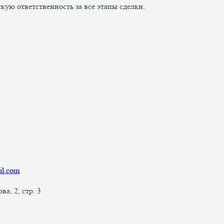
ую ответственность за все этапы сделки.
l.com
а, 2, стр. 3