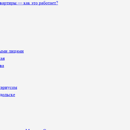
артиры — как это работает?
ными лицами
ная
ва
тариусом
дольске