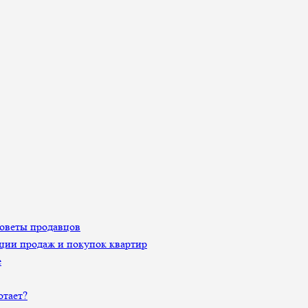
Советы продавцов
ции продаж и покупок квартир
е
отает?