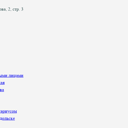
а, 2, стр. 3
ными лицами
ная
ва
тариусом
дольске