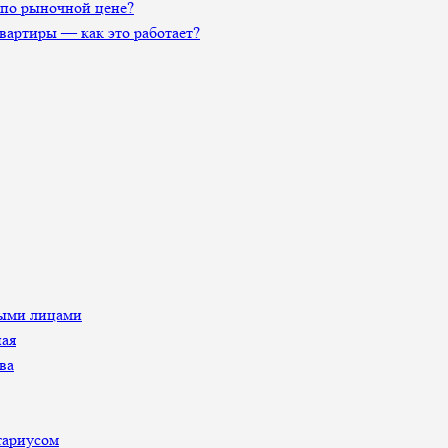
 по рыночной цене?
артиры — как это работает?
ными лицами
ная
ва
тариусом