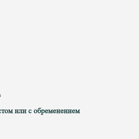
м
естом или с обременением