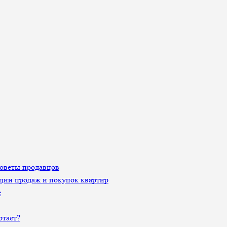
Советы продавцов
ции продаж и покупок квартир
е
отает?