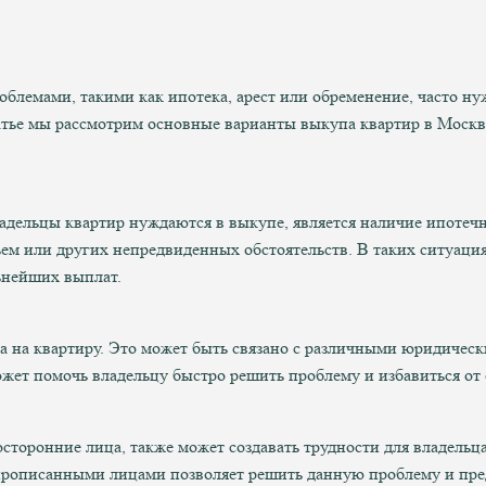
блемами, такими как ипотека, арест или обременение, часто н
тье мы рассмотрим основные варианты выкупа квартир в Москве
адельцы квартир нуждаются в выкупе, является наличие ипотечн
овьем или других непредвиденных обстоятельств. В таких ситуа
ьнейших выплат.
та на квартиру. Это может быть связано с различными юридиче
ожет помочь владельцу быстро решить проблему и избавиться от
сторонние лица, также может создавать трудности для владельц
рописанными лицами позволяет решить данную проблему и пред