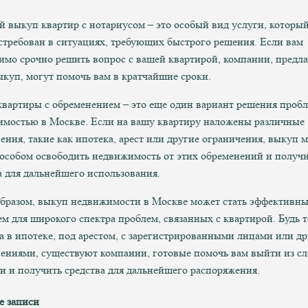
 выкуп квартир с нотариусом – это особый вид услуги, которы
стребован в ситуациях, требующих быстрого решения. Если вам
имо срочно решить вопрос с вашей квартирой, компании, пред
ыкуп, могут помочь вам в кратчайшие сроки.
вартиры с обременением – это еще один вариант решения пробл
мостью в Москве. Если на вашу квартиру наложены различные
ения, такие как ипотека, арест или другие ограничения, выкуп 
пособом освободить недвижимость от этих обременений и получ
а для дальнейшего использования.
бразом, выкуп недвижимости в Москве может стать эффективн
м для широкого спектра проблем, связанных с квартирой. Будь т
а в ипотеке, под арестом, с зарегистрированными лицами или д
ениями, существуют компании, готовые помочь вам выйти из с
и и получить средства для дальнейшего распоряжения.
е записи