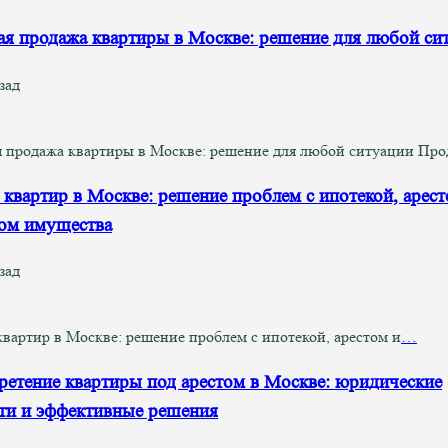
я продажа квартиры в Москве: решение для любой си
зад
 продажа квартиры в Москве: решение для любой ситуации Про
квартир в Москве: решение проблем с ипотекой, арест
ом имущества
зад
вартир в Москве: решение проблем с ипотекой, арестом и
…
етение квартиры под арестом в Москве: юридические
ти и эффективные решения