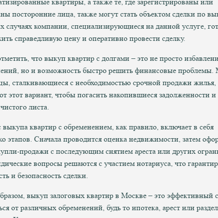
тизированные квартиры, а также те, где зарегистрированы или
ны посторонние лица, также могут стать объектом сделки по вы
их случаях компании, специализирующиеся на данной услуге, го
ить справедливую цену и оперативно провести сделку.
тметить, что выкуп квартир с долгами – это не просто избавлени
ений, но и возможность быстро решить финансовые проблемы.
цы, сталкивающиеся с необходимостью срочной продажи жилья,
т этот вариант, чтобы погасить накопившиеся задолженности и 
 чистого листа.
 выкупа квартир с обременением, как правило, включает в себя
ко этапов. Сначала проводится оценка недвижимости, затем офо
купли-продажи с последующим снятием ареста или других огран
дические вопросы решаются с участием нотариуса, что гарантир
сть и безопасность сделки.
бразом, выкуп залоговых квартир в Москве – это эффективный 
ься от различных обременений, будь то ипотека, арест или раздел