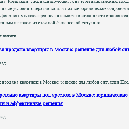
ва. Компании, специализирующиеся на этом направлении, пред
ливые условия, оперативность и полное юридическое сопровож
 Для многих владельцев недвижимости в столице это становится
енным выходом из сложной финансовой ситуации.
е записи
я продажа квартиры в Москве: решение для любой си
зад
 продажа квартиры в Москве: решение для любой ситуации Про
етение квартиры под арестом в Москве: юридические
ти и эффективные решения
зад